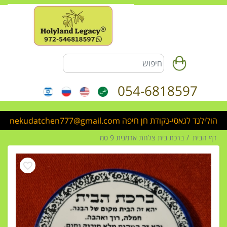
054-6818597
הולילנד לגאסי-נקודת חן חיפה nekudatchen777@gmail.com
דף הבית
ברכת בית צלחת ארמנית 9 סמ