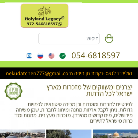
054-6818597
הולילנד לגאסי-נקודת חן חיפה nekudatchen777@gmail.com