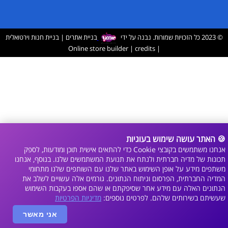
© 2023 כל הזכויות שמורות. נבנה על ידי
בניית אתרים
|
בניית חנות וירטואלית
Online store builder
|
credits
|
🍪 האתר עושה שימוש בעוגיות
אנחנו משתמשים בקובצי Cookie כדי להתאים אישית תוכן ומודעות, לספק
תכונות של מדיה חברתית ולנתח את תנועת המשתמשים שלנו. בנוסף, אנחנו
משתפים מידע על אופן השימוש באתר שלנו עם השותפים שלנו מתחומי
המדיה החברתית, הפרסום וניתוח הנתונים. גורמים אלה עשויים לשלב את
הנתונים האלה עם מידע אחר שסיפקתם או שהם אספו בעקבות השימוש
שעשיתם בשירותים שלהם. לפרטים נוספים:
מדיניות הפרטיות
אני מאשר