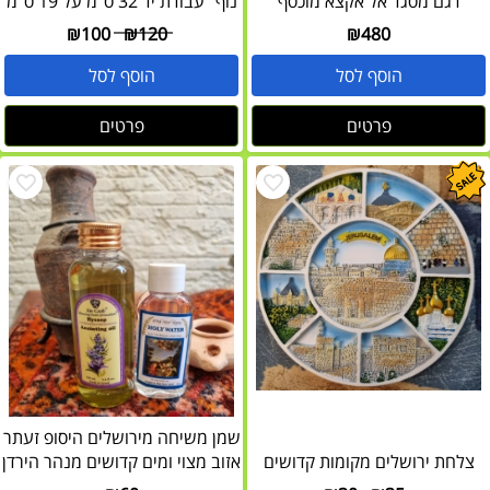
דגם מסגד אל אקצא מוכסף
נוף" עבודת יד 32 ס"מ על 19 ס"מ
₪
100
₪
120
₪
480
הוסף לסל
הוסף לסל
פרטים
פרטים
שמן משיחה מירושלים היסופ זעתר
צלחת ירושלים מקומות קדושים
אזוב מצוי ומים קדושים מנהר הירדן