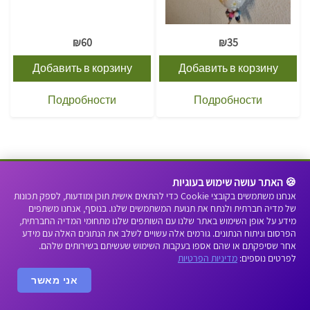
₪
60
₪
35
Добавить в корзину
Добавить в корзину
Подробности
Подробности
Navigation
🍪 האתר עושה שימוש בעוגיות
אנחנו משתמשים בקובצי Cookie כדי להתאים אישית תוכן ומודעות, לספק תכונות
של מדיה חברתית ולנתח את תנועת המשתמשים שלנו. בנוסף, אנחנו משתפים
מידע על אופן השימוש באתר שלנו עם השותפים שלנו מתחומי המדיה החברתית,
הפרסום וניתוח הנתונים. גורמים אלה עשויים לשלב את הנתונים האלה עם מידע
אחר שסיפקתם או שהם אספו בעקבות השימוש שעשיתם בשירותים שלהם.
Contact Us
לפרטים נוספים:
מדיניות הפרטיות
אני מאשר
Categories