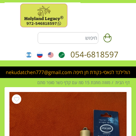
054-6818597
הולילנד לגאסי-נקודת חן חיפה nekudatchen777@gmail.com
דף הבית
מזוזה מתכת 15 סמ עם קלף כשר סופר סתם