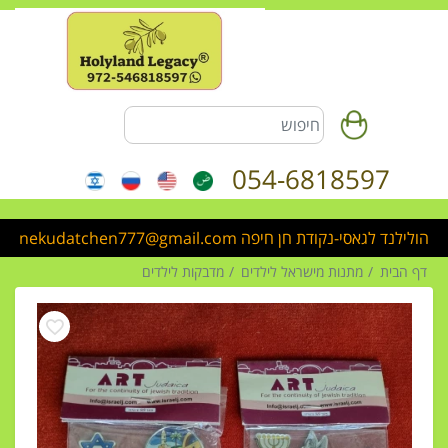
054-6818597
הולילנד לגאסי-נקודת חן חיפה nekudatchen777@gmail.com
דף הבית
מתנות מישראל לילדים
מדבקות לילדים